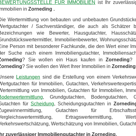
BEWERTUNGSSTELLE FÜR IMMOBILIEN
ist Ihr zuverläss
Immobilien in
Zorneding .
Die Wertermittlung von bebauten und unbebauten Grundstück
Wertgutachter / Sachverständiger, die auch als Schätzer 
Bezeichnungen wie Bewerter, Hausgutachter, Hausschät
Grundstückswertermittler, Immobilienbewerter, Wohnungsschätz
Eine Person mit besonderer Fachkunde, die den Wert einer Im
der Suche nach einem Immobiliengutachter, Immobiliensachv
Zorneding
? Sie wollen ein Haus kaufen in
Zorneding
? 
Zorneding
? Sie wollen den Wert Ihrer Immobilien in
Zorneding
Unsere
Leistungen
sind die Erstellung von einem Verkehrswe
Wertgutachten für Immobilien, Gutachten, Verkehrswertexperti
Wertermittlung von Immobilien, Gutachten für Immobilien, Immo
Bodenwertermittlung
, Grundgutachten, Bodengutachten, Gru
Gutachten für
Scheidung
, Scheidungsgutachten in
Zornedin
Zugewinnermittlung, Gutachten für Erbschaftssteu
Vergleichswertermittlung, Ertragswertermittlung, W
Verkehrswertschätzung, Wertschätzung von Immobilien, Gutachte
Ihr zuverlässiger Immobiliengutachter in Zorneding.