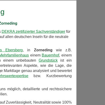
ng
 Zorneding
s
DEKRA zertifizierter Sachverständiger
für
uf allen deutschen Inseln für die neutrale
is Ebersberg
, in
Zorneding
wie z.B.
Mehrfamilienhaus
einem
Bauernhof
, einem
n einem unbebauten
Grundstück
ist ein
trelevanten Aspekte, wie die Lage, die
ge Marktlage genau analysiert und bewertet
ehrswertexpertise
bzw. Kurzbewertung
uns möglich, detaillierte und rechtssichere
llen.
auf Zuverlässigkeit, Neutralität sowie 100%