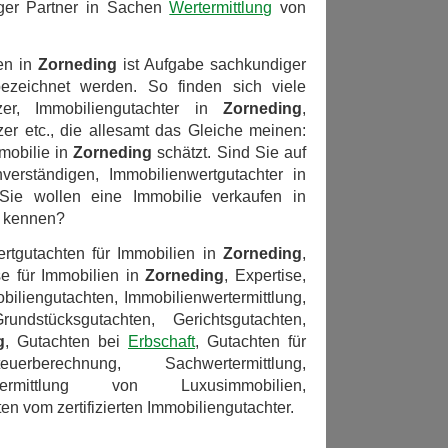
iger Partner in Sachen
Wertermittlung
von
en in
Zorneding
ist Aufgabe sachkundiger
bezeichnet werden. So finden sich viele
zer, Immobiliengutachter in
Zorneding
,
er etc., die allesamt das Gleiche meinen:
mobilie in
Zorneding
schätzt. Sind Sie auf
erständigen, Immobilienwertgutachter in
Sie wollen eine Immobilie verkaufen in
kennen?
rtgutachten für Immobilien in
Zorneding
,
se für Immobilien in
Zorneding
, Expertise,
biliengutachten, Immobilienwertermittlung,
ndstücksgutachten, Gerichtsgutachten,
g
, Gutachten bei
Erbschaft
, Gutachten für
erberechnung, Sachwertermittlung,
ertermittlung von Luxusimmobilien,
n vom zertifizierten Immobiliengutachter.