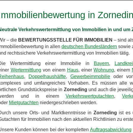
Immobilienbewertung in Zornedi
Neutrale Verkehrswertermittlung von Immobilien in und um
Wir – die
BEWERTUNGSSTELLE FÜR IMMOBILIEN
– sind al
Immobilienbewertung in allen
deutschen Bundesländern
sowie a
und rechtssichere Verkehrswertermittlung von Immobilien tätig.
Die Wertermittlung einer Immobilie in
Bayern
,
Landkre
einer
Wertermittlung
von einem
Haus
, einer
Wohnung
, einem
Reihenhaus
,
Doppelhaushälfte
,
Gewerbeimmobilie
oder vo
komplexes und umfangreiches Vorhaben. Es müssen alle wer
örtlichen Grundstückspreise in
Zorneding
und auch die jeweili
werden und in einem
Verkehrswertgutachten
,
Verk
oder
Mietgutachten
niedergeschrieben werden.
Durch unsere Orts- und Marktkenntnisse in
Zorneding
ist es 
Gutachten für Immobilien nach den aktuellen Richtlinien zu erste
Unsere Kunden können bei der kompletten
Auftragsabwicklung