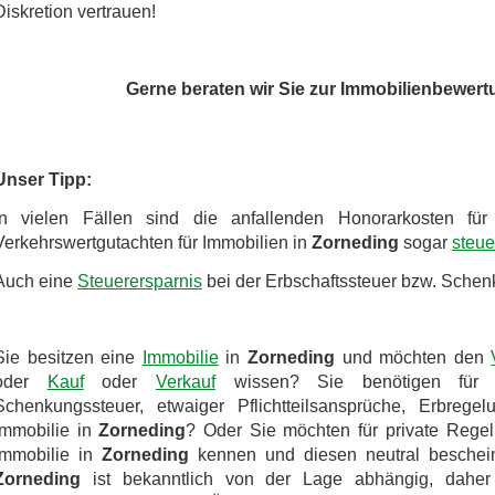
Diskretion vertrauen!
Gerne beraten wir Sie zur Immobilienbewert
Unser Tipp:
In vielen Fällen sind die anfallenden Honorarkosten fü
Verkehrswertgutachten für Immobilien in
Zorneding
sogar
steue
Auch eine
Steuerersparnis
bei der Erbschaftssteuer bzw. Schenk
Sie besitzen eine
Immobilie
in
Zorneding
und möchten den
oder
Kauf
oder
Verkauf
wissen? Sie benötigen für
Schenkungssteuer, etwaiger Pflichtteilsansprüche, Erbrege
Immobilie in
Zorneding
? Oder Sie möchten für private Regel
Immobilie in
Zorneding
kennen und diesen neutral beschein
Zorneding
ist bekanntlich von der Lage abhängig, daher 