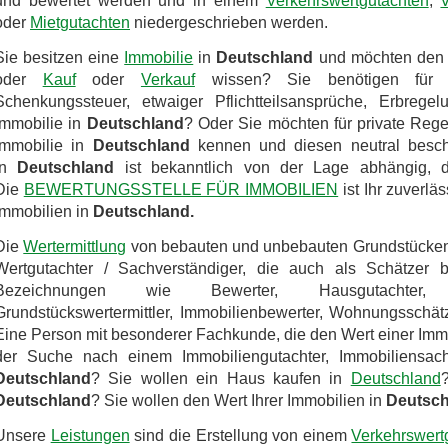
und bewertet werden und in einem
Verkehrswertgutachten
,
V
oder
Mietgutachten
niedergeschrieben werden.
Sie besitzen eine
Immobilie
in
Deutschland
und möchten de
oder
Kauf
oder
Verkauf
wissen? Sie benötigen für
Schenkungssteuer, etwaiger Pflichtteilsansprüche, Erbrege
Immobilie in
Deutschland
? Oder Sie möchten für private Rege
Immobilie in
Deutschland
kennen und diesen neutral besche
in
Deutschland
ist bekanntlich von der Lage abhängig, d
Die
BEWERTUNGSSTELLE FÜR IMMOBILIEN
ist Ihr zuverlä
Immobilien in
Deutschland.
Die
Wertermittlung
von bebauten und unbebauten Grundstücke
Wertgutachter / Sachverständiger, die auch als Schätzer 
Bezeichnungen wie Bewerter, Hausgutachter, Ha
Grundstückswertermittler, Immobilienbewerter, Wohnungsschätz
Eine Person mit besonderer Fachkunde, die den Wert einer Imm
der Suche nach einem Immobiliengutachter, Immobiliensachv
Deutschland
? Sie wollen ein Haus kaufen in
Deutschland
Deutschland
? Sie wollen den Wert Ihrer Immobilien in
Deutsch
Unsere
Leistungen
sind die Erstellung von einem
Verkehrswert