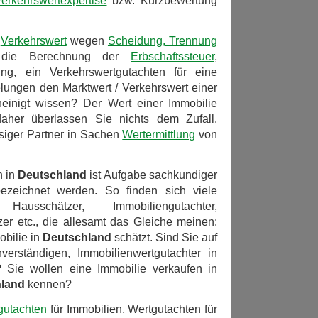
erkehrswertexpertise
bzw. Kurzbewertung
n
Verkehrswert
wegen
Scheidung, Trennung
 die Berechnung der
Erbschaftssteuer
,
lung, ein Verkehrswertgutachten für eine
lungen den Marktwert / Verkehrswert einer
inigt wissen? Der Wert einer Immobilie
aher überlassen Sie nichts dem Zufall.
ssiger Partner in Sachen
Wertermittlung
von
n in
Deutschland
ist Aufgabe sachkundiger
bezeichnet werden. So finden sich viele
usschätzer, Immobiliengutachter,
er etc., die allesamt das Gleiche meinen:
obilie in
Deutschland
schätzt. Sind Sie auf
erständigen, Immobilienwertgutachter in
? Sie wollen eine Immobilie verkaufen in
land
kennen?
gutachten
für Immobilien, Wertgutachten für