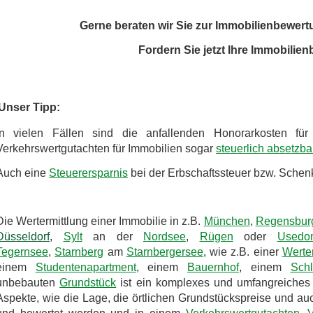
Gerne beraten wir Sie zur Immobilienbewert
Fordern Sie jetzt Ihre Immobilie
Unser Tipp:
In vielen Fällen sind die anfallenden Honorarkosten fü
Verkehrswertgutachten für Immobilien sogar
steuerlich absetzba
Auch eine
Steuerersparnis
bei der Erbschaftssteuer bzw. Schenk
Die Wertermittlung einer Immobilie in z.B.
München
,
Regensbur
Düsseldorf
,
Sylt
an der
Nordsee
,
Rügen
oder
Usedo
Tegernsee
,
Starnberg
am
Starnbergersee
, wie z.B. einer
Werter
einem
Studentenapartment
, einem
Bauernhof
, einem
Sch
unbebauten
Grundstück
ist ein komplexes und umfangreiches
Aspekte, wie die Lage, die örtlichen Grundstückspreise und auc