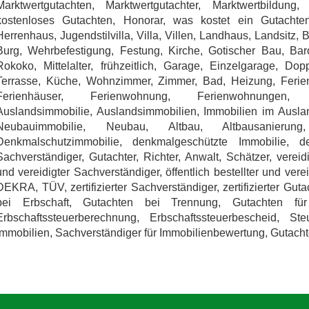
Marktwertgutachten, Marktwertgutachter, Marktwertbildung, 
kostenloses Gutachten, Honorar, was kostet ein Gutachten
Herrenhaus, Jugendstilvilla, Villa, Villen, Landhaus, Landsitz,
Burg, Wehrbefestigung, Festung, Kirche, Gotischer Bau, Baro
Rokoko, Mittelalter, frühzeitlich, Garage, Einzelgarage, Dop
Terrasse, Küche, Wohnzimmer, Zimmer, Bad, Heizung, Ferien
Ferienhäuser, Ferienwohnung, Ferienwohnungen, Fe
Auslandsimmobilie, Auslandsimmobilien, Immobilien im Ausl
Neubauimmobilie, Neubau, Altbau, Altbausanierung
Denkmalschutzimmobilie, denkmalgeschützte Immobilie, d
Sachverständiger, Gutachter, Richter, Anwalt, Schätzer, vereidi
und vereidigter Sachverständiger, öffentlich bestellter und vere
DEKRA, TÜV, zertifizierter Sachverständiger, zertifizierter Gu
bei Erbschaft, Gutachten bei Trennung, Gutachten für
Erbschaftssteuerberechnung, Erbschaftssteuerbescheid, Ste
Immobilien, Sachverständiger für Immobilienbewertung, Gutachte