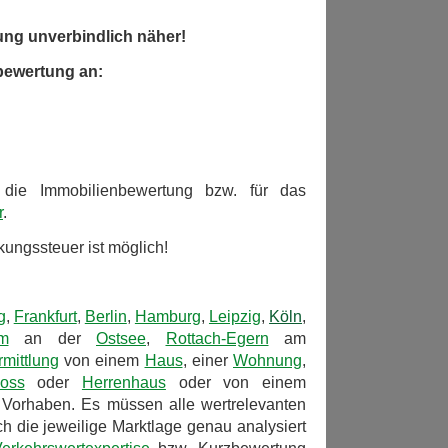
ung unverbindlich näher!
nbewertung an:
r die Immobilienbewertung bzw. für das
r
.
ungssteuer ist möglich!
g
,
Frankfurt
,
Berlin
,
Hamburg
,
Leipzig
,
Köln
,
m
an der
Ostsee
,
Rottach-Egern
am
mittlung
von einem
Haus
, einer
Wohnung
,
loss
oder
Herrenhaus
oder von einem
 Vorhaben. Es müssen alle wertrelevanten
h die jeweilige Marktlage genau analysiert