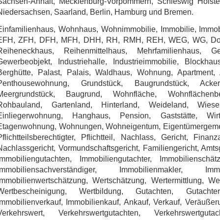
Sachsen-Anhalt, Mecklenburg-Vorpommern, Schleswig Holstei
Niedersachsen, Saarland, Berlin, Hamburg und Bremen.
Einfamilienhaus, Wohnhaus, Wohnimmobilie, Immobilie, Immobi
EFH, ZFH, DFH, MFH, DHH, RH, RMH, REH, WEG, WG, Doppe
Reiheneckhaus, Reihenmittelhaus, Mehrfamilienhaus, Ge
Gewerbeobjekt, Industriehalle, Industrieimmobilie, Blockha
Berghütte, Palast, Palais, Waldhaus, Wohnung, Apartment, 
Penthousewohnung, Grundstück, Baugrundstück, Ackerf
Meergrundstück, Baugrund, Wohnfläche, Wohnflächenber
Rohbauland, Gartenland, Hinterland, Weideland, Wies
Einliegerwohnung, Hanghaus, Pension, Gaststätte, Wirt
Etagenwohnung, Wohnungen, Wohneigentum, Eigentümergemein
Pflichtteilsberechtigter, Pflichtteil, Nachlass, Gericht, Fina
Nachlassgericht, Vormundschaftsgericht, Familiengericht, Amts
Immobiliengutachten, Immobiliengutachter, Immobilienschätz
Immobiliensachverständiger, Immobilienmakler, Immob
Immobilienwertschätzung, Wertschätzung, Wertermittlung, Wer
Wertbescheinigung, Wertbildung, Gutachten, Gutacht
Immobilienverkauf, Immobilienkauf, Ankauf, Verkauf, Veräußeru
Verkehrswert, Verkehrswertgutachten, Verkehrswertgutac