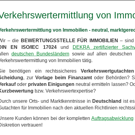
Verkehrswertermittlung von Immo
Verkehrswertermittlung von Immobilien - neutral, marktgere
Wir – die
BEWERTUNGSSTELLE FÜR IMMOBILIEN
– sind
DIN EN ISO/IEC 17024
und
DEKRA zertifizierter Sachv
allen
deutschen Bundesländern
sowie auf allen deutschen I
Verkehrswertermittlung von Immobilien tätig.
Sie benötigen ein rechtssicheres
Verkehrswertgutachten
Scheidung
, zur
Vorlage beim Finanzamt
oder Behörden? Si
Verkauf
oder
privaten Einigungen
neutral ermitteln lassen? O
Kurzbewertung
bzw. Verkehrswertexpertise?
Durch unsere Orts- und Marktkenntnisse in
Deutschland
ist es
Gutachten für Immobilien nach den aktuellen Richtlinien rechtssi
Unsere Kunden können bei der kompletten
Auftragsabwicklung
Diskretion vertrauen!