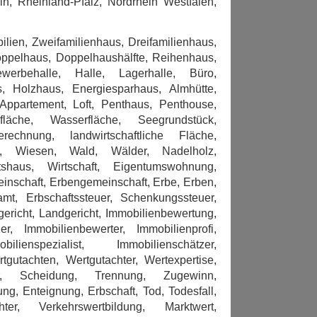
n, Rheinland-Pfalz, Nordrhein Westfalen,
lien, Zweifamilienhaus, Dreifamilienhaus,
lhaus, Doppelhaushälfte, Reihenhaus,
werbehalle, Halle, Lagerhalle, Büro,
us, Holzhaus, Energiesparhaus, Almhütte,
Appartement, Loft, Penthaus, Penthouse,
läche, Wasserfläche, Seegrundstück,
echnung, landwirtschaftliche Fläche,
e, Wiesen, Wald, Wälder, Nadelholz,
shaus, Wirtschaft, Eigentumswohnung,
schaft, Erbengemeinschaft, Erbe, Erben,
nzamt, Erbschaftssteuer, Schenkungssteuer,
gericht, Landgericht, Immobilienbewertung,
er, Immobilienbewerter, Immobilienprofi,
ilienspezialist, Immobilienschätzer,
tgutachten, Wertgutachter, Wertexpertise,
er, Scheidung, Trennung, Zugewinn,
ng, Enteignung, Erbschaft, Tod, Todesfall,
hter, Verkehrswertbildung, Marktwert,