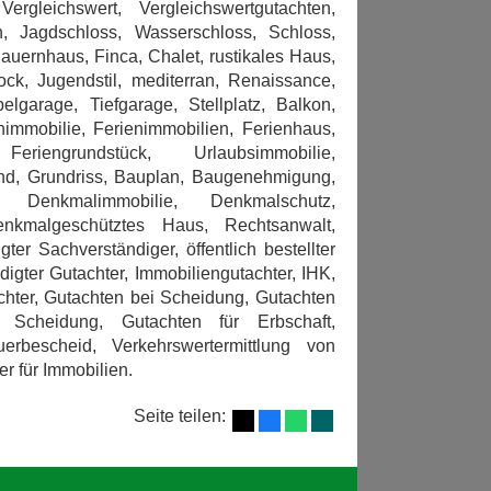
Vergleichswert, Vergleichswertgutachten,
, Jagdschloss, Wasserschloss, Schloss,
 Bauernhaus, Finca, Chalet, rustikales Haus,
ck, Jugendstil, mediterran, Renaissance,
pelgarage, Tiefgarage, Stellplatz, Balkon,
immobilie, Ferienimmobilien, Ferienhaus,
riengrundstück, Urlaubsimmobilie,
and, Grundriss, Bauplan, Baugenehmigung,
, Denkmalimmobilie, Denkmalschutz,
enkmalgeschütztes Haus, Rechtsanwalt,
gter Sachverständiger, öffentlich bestellter
idigter Gutachter, Immobiliengutachter, IHK,
tachter, Gutachten bei Scheidung, Gutachten
 Scheidung, Gutachten für Erbschaft,
uerbescheid, Verkehrswertermittlung von
r für Immobilien.
Seite teilen: