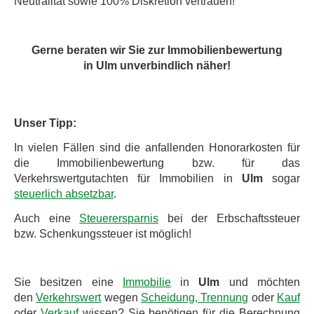
Neutralität sowie 100% Diskretion vertrauen!
Gerne beraten wir Sie zur Immobilienbewertung
in Ulm unverbindlich näher!
Unser Tipp:
In vielen Fällen sind die anfallenden Honorarkosten für
die Immobilienbewertung bzw. für das
Verkehrswertgutachten für Immobilien in
Ulm
sogar
steuerlich absetzbar
.
Auch eine
Steuerersparnis
bei der Erbschaftssteuer
bzw. Schenkungssteuer ist möglich!
Sie besitzen eine
Immobilie
in
Ulm
und möchten
den
Verkehrswert
wegen
Scheidung, Trennung
oder
Kauf
oder
Verkauf
wissen? Sie benötigen für die Berechnung