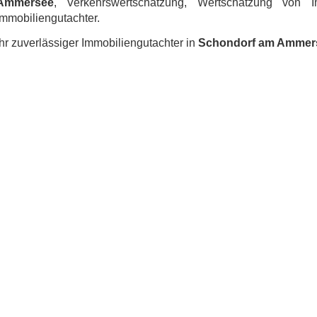
Ammersee
, Verkehrswertschätzung, Wertschätzung von Im
Immobiliengutachter.
Ihr zuverlässiger Immobiliengutachter in
Schondorf am Ammer