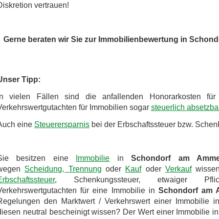
Diskretion vertrauen!
Gerne beraten wir Sie zur Immobilienbewertung in Schon
Unser Tipp:
In vielen Fällen sind die anfallenden Honorarkosten fü
Verkehrswertgutachten für Immobilien sogar
steuerlich absetzba
Auch eine
Steuerersparnis
bei der Erbschaftssteuer bzw. Schenk
Sie besitzen eine
Immobilie
in
Schondorf am Amme
wegen
Scheidung, Trennung
oder
Kauf
oder
Verkauf
wissen
Erbschaftssteuer
, Schenkungssteuer, etwaiger Pflich
Verkehrswertgutachten für eine Immobilie in
Schondorf am 
Regelungen den Marktwert / Verkehrswert einer Immobilie 
diesen neutral bescheinigt wissen? Der Wert einer Immobilie i