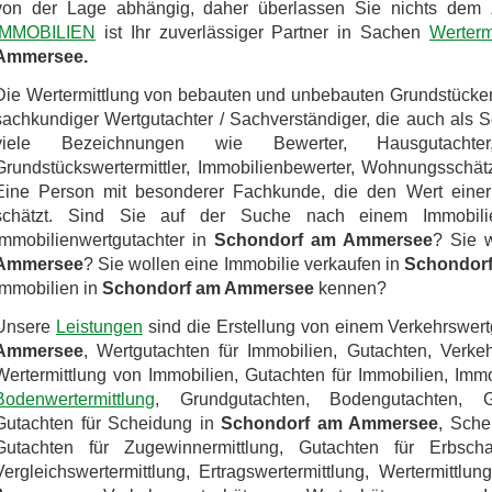
von der Lage abhängig, daher überlassen Sie nichts dem 
IMMOBILIEN
ist Ihr zuverlässiger Partner in Sachen
Werterm
Ammersee.
Die Wertermittlung von bebauten und unbebauten Grundstücke
sachkundiger Wertgutachter / Sachverständiger, die auch als 
viele Bezeichnungen wie Bewerter, Hausgutachter, 
Grundstückswertermittler, Immobilienbewerter, Wohnungsschätz
Eine Person mit besonderer Fachkunde, die den Wert einer
schätzt. Sind Sie auf der Suche nach einem Immobilieng
Immobilienwertgutachter in
Schondorf am Ammersee
? Sie 
Ammersee
? Sie wollen eine Immobilie verkaufen in
Schondor
Immobilien in
Schondorf am Ammersee
kennen?
Unsere
Leistungen
sind die Erstellung von einem Verkehrswert
Ammersee
, Wertgutachten für Immobilien, Gutachten, Verkeh
Wertermittlung von Immobilien, Gutachten für Immobilien, Immo
Bodenwertermittlung
, Grundgutachten, Bodengutachten, Gru
Gutachten für Scheidung in
Schondorf am Ammersee
, Sche
Gutachten für Zugewinnermittlung, Gutachten für Erbschaf
Vergleichswertermittlung, Ertragswertermittlung, Wertermittl