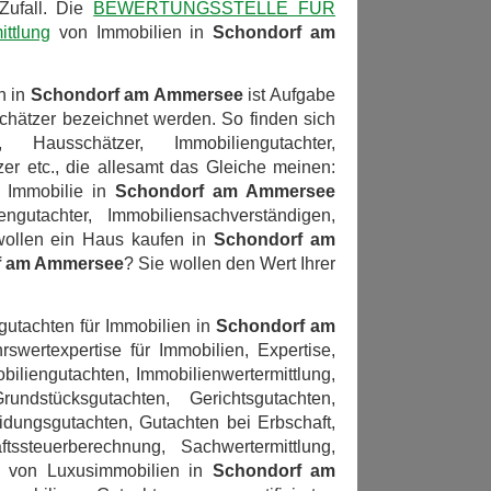
Zufall. Die
BEWERTUNGSSTELLE FÜR
ittlung
von Immobilien in
Schondorf am
n in
Schondorf am Ammersee
ist Aufgabe
Schätzer bezeichnet werden. So finden sich
Hausschätzer, Immobiliengutachter,
er etc., die allesamt das Gleiche meinen:
 Immobilie in
Schondorf am Ammersee
utachter, Immobiliensachverständigen,
wollen ein Haus kaufen in
Schondorf am
f am Ammersee
? Sie wollen den Wert Ihrer
gutachten für Immobilien in
Schondorf am
rswertexpertise für Immobilien, Expertise,
biliengutachten, Immobilienwertermittlung,
ndstücksgutachten, Gerichtsgutachten,
idungsgutachten, Gutachten bei Erbschaft,
tssteuerberechnung, Sachwertermittlung,
ung von Luxusimmobilien in
Schondorf am