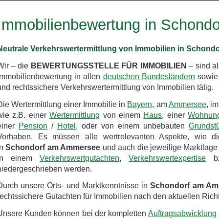
Immobilienbewertung in Schond
Neutrale Verkehrswertermittlung von Immobilien in Schon
Wir – die
BEWERTUNGSSTELLE FÜR IMMOBILIEN
– sind a
Immobilienbewertung in allen
deutschen Bundesländern
sowie 
und rechtssichere Verkehrswertermittlung von Immobilien tätig.
Die Wertermittlung einer Immobilie in
Bayern
, am
Ammersee
, i
wie z.B. einer
Wertermittlung
von einem
Haus
, einer
Wohnun
einer
Pension
/
Hotel
, oder von einem unbebauten
Grundst
Vorhaben. Es müssen alle wertrelevanten Aspekte, wie die
in
Schondorf am Ammersee
und auch die jeweilige Marktlage
in einem
Verkehrswertgutachten
,
Verkehrswertexpertise
bz
niedergeschrieben werden.
Durch unsere Orts- und Marktkenntnisse in
Schondorf am Am
rechtssichere Gutachten für Immobilien nach den aktuellen Richtl
Unsere Kunden können bei der kompletten
Auftragsabwicklung