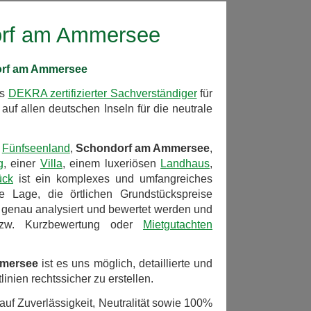
orf am Ammersee
dorf am Ammersee
ls
DEKRA zertifizierter Sachverständiger
für
auf allen deutschen Inseln für die neutrale
m
Fünfseenland
,
Schondorf am Ammersee
,
g
, einer
Villa
, einem luxeriösen
Landhaus
,
ück
ist ein komplexes und umfangreiches
 Lage, die örtlichen Grundstückspreise
 genau analysiert und bewertet werden und
w. Kurzbewertung oder
Mietgutachten
mersee
ist es uns möglich, detaillierte und
inien rechtssicher zu erstellen.
auf Zuverlässigkeit, Neutralität sowie 100%