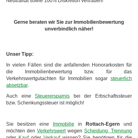
Neutralität sowie 100% Diskretion vertrauen!
Gerne beraten wir Sie zur Immobilienbewertung
unverbindlich näher!
Unser Tipp:
In vielen Fällen sind die anfallenden Honorarkosten für
die Immobilienbewertung bzw. für das
Verkehrswertgutachten für Immobilien sogar
steuerlich
absetzbar
.
Auch eine
Steuerersparnis
bei der Erbschaftssteuer
bzw. Schenkungssteuer ist möglich!
Sie besitzen eine
Immobilie
in
Rottach-Egern
und
möchten den
Verkehrswert
wegen
Scheidung, Trennung
oder
Kauf
oder
Verkauf
wissen? Sie benötigen für die