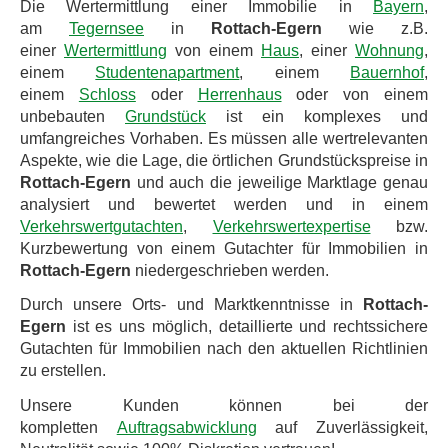
Die Wertermittlung einer Immobilie in
Bayern
,
am
Tegernsee
in
Rottach-Egern
wie z.B.
einer
Wertermittlung
von einem
Haus
, einer
Wohnung
,
einem
Studentenapartment
, einem
Bauernhof
,
einem
Schloss
oder
Herrenhaus
oder von einem
unbebauten
Grundstück
ist ein komplexes und
umfangreiches Vorhaben. Es müssen alle wertrelevanten
Aspekte, wie die Lage, die örtlichen Grundstückspreise in
Rottach-Egern
und auch die jeweilige Marktlage genau
analysiert und bewertet werden und in einem
Verkehrswertgutachten
,
Verkehrswertexpertise
bzw.
Kurzbewertung von einem Gutachter für Immobilien in
Rottach-Egern
niedergeschrieben werden.
Durch unsere Orts- und Marktkenntnisse in
Rottach-
Egern
ist es uns möglich, detaillierte und rechtssichere
Gutachten für Immobilien nach den aktuellen Richtlinien
zu erstellen.
Unsere Kunden können bei der
kompletten
Auftragsabwicklung
auf Zuverlässigkeit,