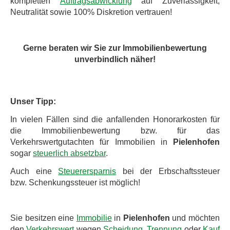
kompletten
Auftragsabwicklung
auf Zuverlässigkeit,
Neutralität sowie 100% Diskretion vertrauen!
Gerne beraten wir Sie zur Immobilienbewertung
unverbindlich näher!
Unser Tipp:
In vielen Fällen sind die anfallenden Honorarkosten für
die Immobilienbewertung bzw. für das
Verkehrswertgutachten für Immobilien in
Pielenhofen
sogar
steuerlich absetzbar
.
Auch eine
Steuerersparnis
bei der Erbschaftssteuer
bzw. Schenkungssteuer ist möglich!
Sie besitzen eine
Immobilie
in
Pielenhofen
und möchten
den
Verkehrswert
wegen
Scheidung, Trennung
oder
Kauf