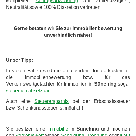
kompletten
Auftragsabwicklung
auf Zuverlässigkeit,
Neutralität sowie 100% Diskretion vertrauen!
Gerne beraten wir Sie zur Immobilienbewertung
unverbindlich näher!
Unser Tipp:
In vielen Fällen sind die anfallenden Honorarkosten für
die Immobilienbewertung bzw. für das
Verkehrswertgutachten für Immobilien in
Sünching
sogar
steuerlich absetzbar
.
Auch eine
Steuerersparnis
bei der Erbschaftssteuer
bzw. Schenkungssteuer ist möglich!
Sie besitzen eine
Immobilie
in
Sünching
und möchten
den
Verkehrswert
wegen
Scheidung, Trennung
oder
Kauf