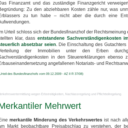
Das Finanzamt und das zuständige Finanzgericht verweigert
Begründung: Zu den abziehbaren Kosten zähle nur, was unmit
Erblassers zu tun habe – nicht aber die durch eine Ent
Aufwendungen.
Im Urteil schloss sich der Bundesfinanzhof der Rechtsmeinung d
stellten klar, dass
entstandene Sachverständigenkosten i
steuerlich absetzbar seien
. Die Einschaltung des Gutachters
Verteilung der Immobilien unter den Erben durch
Sachverständigenkosten in den Steuererklärungen ebenso zu
Erbauseinandersetzung angefallenen Notariats- und Rechtsanwa
Urteil des Bundesfinanzhofs vom 09.12.2009 - AZ II R 37/08)
erkehrswertermittlung wegen Erbstreitigkeiten, Nachlassregelung und Pflichtteilregelung.
Merkantiler Mehrwert
Eine
merkantile Minderung des Verkehrswertes
ist nach all
am Markt beobachtbare Preisabschlag zu verstehen, der bei 