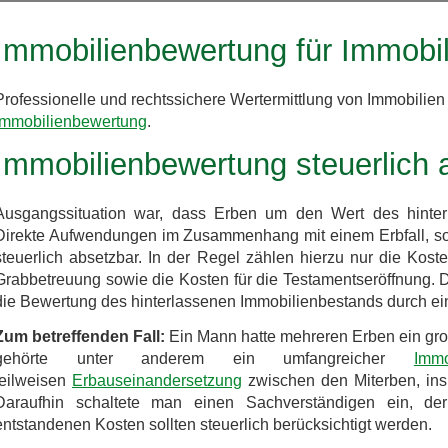
Immobilienbewertung für Immobil
Professionelle und rechtssichere Wertermittlung von Immobilie
Immobilienbewertung
.
Immobilienbewertung steuerlich 
Ausgangssituation war, dass Erben um den Wert des hinterl
Direkte Aufwendungen im Zusammenhang mit einem Erbfall, so 
steuerlich absetzbar. In der Regel zählen hierzu nur die Koste
Grabbetreuung sowie die Kosten für die Testamentseröffnung. 
die Bewertung des hinterlassenen Immobilienbestands durch ei
Zum betreffenden Fall:
Ein Mann hatte mehreren Erben ein gr
gehörte unter anderem ein umfangreicher
Immo
teilweisen
Erbauseinandersetzung
zwischen den Miterben, ins
Daraufhin schaltete man einen Sachverständigen ein, der
entstandenen Kosten sollten steuerlich berücksichtigt werden.