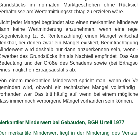
Grundstücks im normalen Marktgeschehen ohne Rücksich
Verhältnisse am Wertermittlungsstichtag zu erzielen wäre.
Nicht jeder Mangel begründet also einen merkantilen Minderwe
dann keine Wertminderung anzunehmen, wenn eine reg
Gegenleistung (z. B. Rentenzahlung) einen Mangel wirtschaft
denkbar, bei denen zwar ein Mangel existiert, Beeinträchtigun
Minderwert wird deshalb nur dann anzuerkennen sein, wenn
Erwerber des Grundstücks ihn als Nachteil empfindet. Das Au
Bedeutung und der Größe des Schadens sowie (bei Ertragsob
eines möglichen Ertragsausfalls ab.
Von einem merkantilen Minderwert spricht man, wenn der Ver
gemindert wird, obwohl ein technischer Mangel vollständig 
vorhanden war. Das tritt häufig auf, wenn bei einem mögliche
dass immer noch verborgene Mängel vorhanden sein können.
Merkantiler Minderwert bei Gebäuden, BGH Urteil 1977
Der merkantile Minderwert liegt in der Minderung des Verkauf