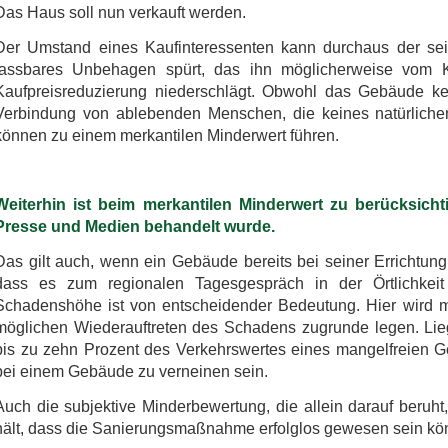
Das Haus soll nun verkauft werden.
Der Umstand eines Kaufinteressenten kann durchaus der sein,
fassbares Unbehagen spürt, das ihn möglicherweise vom Ka
Kaufpreisreduzierung niederschlägt. Obwohl das Gebäude ke
Verbindung von ablebenden Menschen, die keines natürlich
können zu einem merkantilen Minderwert führen.
Weiterhin ist beim merkantilen Minderwert zu berücksich
Presse und Medien behandelt wurde.
Das gilt auch, wenn ein Gebäude bereits bei seiner Errichtung 
dass es zum regionalen Tagesgespräch in der Örtlichkeit
Schadenshöhe ist von entscheidender Bedeutung. Hier wird 
möglichen Wiederauftreten des Schadens zugrunde legen. Lie
bis zu zehn Prozent des Verkehrswertes eines mangelfreien Ge
bei einem Gebäude zu verneinen sein.
Auch die subjektive Minderbewertung, die allein darauf beruht
hält, dass die Sanierungsmaßnahme erfolglos gewesen sein kön