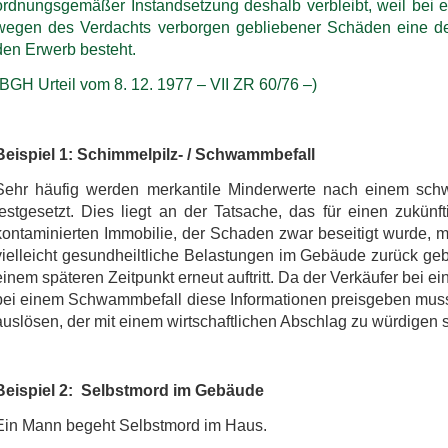
ordnungsgemäßer Instandsetzung deshalb verbleibt, weil bei 
wegen des Verdachts verborgen gebliebener Schäden eine d
den Erwerb besteht.
(BGH Urteil vom 8. 12. 1977 – VII ZR 60/76 –)
Beispiel 1: Schimmelpilz- / Schwammbefall
Sehr häufig werden merkantile Minderwerte nach einem sch
festgesetzt. Dies liegt an der Tatsache, das für einen zukün
kontaminierten Immobilie, der Schaden zwar beseitigt wurde, ma
vielleicht gesundheiltliche Belastungen im Gebäude zurück geb
einem späteren Zeitpunkt erneut auftritt. Da der Verkäufer bei
bei einem Schwammbefall diese Informationen preisgeben muss
auslösen, der mit einem wirtschaftlichen Abschlag zu würdigen s
Beispiel 2: Selbstmord im Gebäude
Ein Mann begeht Selbstmord im Haus.