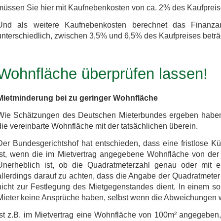
müssen Sie hier mit Kaufnebenkosten von ca. 2% des Kaufpreis
Und als weitere Kaufnebenkosten berechnet das Finanzam
unterschiedlich, zwischen 3,5% und 6,5% des Kaufpreises beträ
Wohnfläche überprüfen lassen!
Mietminderung bei zu geringer Wohnfläche
Wie Schätzungen des Deutschen Mieterbundes ergeben haben, s
die vereinbarte Wohnfläche mit der tatsächlichen überein.
Der Bundesgerichtshof hat entschieden, dass eine fristlose K
ist, wenn die im Mietvertrag angegebene Wohnfläche von der
Unerheblich ist, ob die Quadratmeterzahl genau oder mit ei
allerdings darauf zu achten, dass die Angabe der Quadratmeter n
nicht zur Festlegung des Mietgegenstandes dient. In einem s
Mieter keine Ansprüche haben, selbst wenn die Abweichungen w
Ist z.B. im Mietvertrag eine Wohnfläche von 100m² angegeben, 