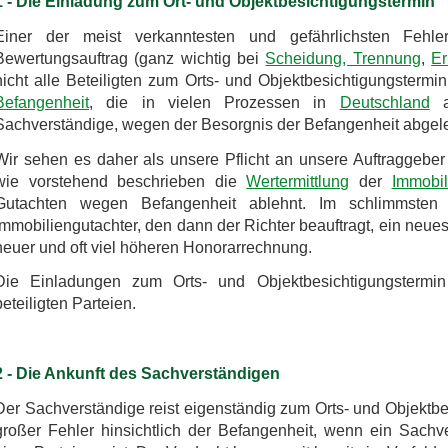
1 - Die Einladung zum Ort- und Objektbesichtigungstermin
Einer der meist verkanntesten und gefährlichsten Fehl
Bewertungsauftrag (ganz wichtig bei
Scheidung, Trennung
,
Er
nicht alle Beteiligten zum Orts- und Objektbesichtigungstermin
Befangenheit
, die in vielen Prozessen in
Deutschland
al
Sachverständige, wegen der Besorgnis der Befangenheit abgele
Wir sehen es daher als unsere Pflicht an unsere Auftraggeber
wie vorstehend beschrieben die
Wertermittlung
der
Immobil
Gutachten wegen Befangenheit ablehnt. Im schlimmste
Immobiliengutachter, den dann der Richter beauftragt, ein neue
neuer und oft viel höheren Honorarrechnung.
Die Einladungen zum Orts- und Objektbesichtigungstermi
beteiligten Parteien.
2 - Die Ankunft des Sachverständigen
Der Sachverständige reist eigenständig zum Orts- und Objektbes
großer Fehler hinsichtlich der Befangenheit, wenn ein Sach