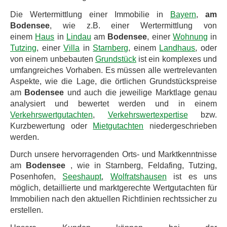
Die Wertermittlung einer Immobilie in
Bayern
,
am
Bodensee
, wie z.B. einer Wertermittlung von
einem
Haus
in
Lindau
am
Bodensee
, einer
Wohnung
in
Tutzing
, einer
Villa
in
Starnberg
, einem
Landhaus
, oder
von einem unbebauten
Grundstück
ist ein komplexes und
umfangreiches Vorhaben. Es müssen alle wertrelevanten
Aspekte, wie die Lage, die örtlichen Grundstückspreise
am
Bodensee
und auch die jeweilige Marktlage genau
analysiert und bewertet werden und in einem
Verkehrswertgutachten
,
Verkehrswertexpertise
bzw.
Kurzbewertung oder
Mietgutachten
niedergeschrieben
werden.
Durch unsere hervorragenden Orts- und Marktkenntnisse
am
Bodensee
, wie in Starnberg, Feldafing, Tutzing,
Posenhofen,
Seeshaupt
,
Wolfratshausen
ist es uns
möglich, detaillierte und marktgerechte Wertgutachten für
Immobilien nach den aktuellen Richtlinien rechtssicher zu
erstellen.