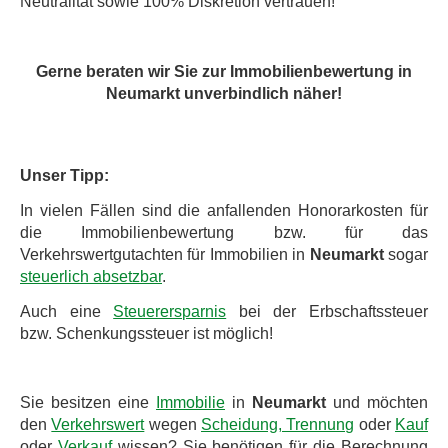
Neutralität sowie 100% Diskretion vertrauen!
Gerne beraten wir Sie zur Immobilienbewertung in
Neumarkt unverbindlich näher!
Unser Tipp:
In vielen Fällen sind die anfallenden Honorarkosten für
die Immobilienbewertung bzw. für das
Verkehrswertgutachten für Immobilien in
Neumarkt
sogar
steuerlich absetzbar
.
Auch eine
Steuerersparnis
bei der Erbschaftssteuer
bzw. Schenkungssteuer ist möglich!
Sie besitzen eine
Immobilie
in
Neumarkt
und möchten
den
Verkehrswert
wegen
Scheidung, Trennung
oder
Kauf
oder
Verkauf
wissen? Sie benötigen für die Berechnung