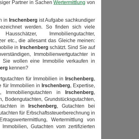
ssiger Partner in Sachen
Wertermittlung
von
n in
Irschenberg
ist Aufgabe sachkundiger
bezeichnet werden. So finden sich viele
usschätzer, Immobiliengutachter,
er etc., die allesamt das Gleiche meinen:
obilie in
Irschenberg
schätzt. Sind Sie auf
erständigen, Immobilienwertgutachter in
 Sie wollen eine Immobilie verkaufen in
erg
kennen?
tgutachten für Immobilien in
Irschenberg
,
e für Immobilien in
Irschenberg
, Expertise,
n, Immobiliengutachten in
Irschenberg
,
n, Bodengutachten, Grundstücksgutachten,
gutachten in
Irschenberg
, Gutachten bei
utachten für Erbschaftssteuerberechnung in
Ertragswertermittlung, Wertermittlung von
Immobilien, Gutachten vom zertifizierten