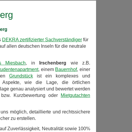
berg
berg
s
DEKRA zertifizierter Sachverständiger
für
uf allen deutschen Inseln für die neutrale
is Miesbach
, in
Irschenberg
wie z.B.
tudentenapartment
, einem
Bauernhof
, einer
uten
Grundstück
ist ein komplexes und
 Aspekte, wie die Lage, die örtlichen
tlage genau analysiert und bewertet werden
bzw. Kurzbewertung oder
Mietgutachten
 uns möglich, detaillierte und rechtssichere
cher zu erstellen.
auf Zuverlässigkeit, Neutralität sowie 100%