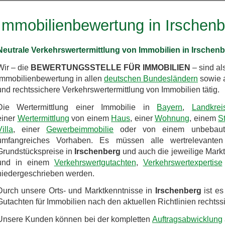
Immobilienbewertung in Irschen
Neutrale Verkehrswertermittlung von Immobilien in Irschen
Wir – die
BEWERTUNGSSTELLE FÜR IMMOBILIEN
– sind al
Immobilienbewertung in allen
deutschen Bundesländern
sowie a
und rechtssichere Verkehrswertermittlung von Immobilien tätig.
Die Wertermittlung einer Immobilie in
Bayern
,
Landkre
einer
Wertermittlung
von einem
Haus
, einer
Wohnung
, einem
S
Villa
, einer
Gewerbeimmobilie
oder von einem unbeba
umfangreiches Vorhaben. Es müssen alle wertrelevanten
Grundstückspreise in
Irschenberg
und auch die jeweilige Mark
und in einem
Verkehrswertgutachten
,
Verkehrswertexpertise
niedergeschrieben werden.
Durch unsere Orts- und Marktkenntnisse in
Irschenberg
ist es
Gutachten für Immobilien nach den aktuellen Richtlinien rechtssi
Unsere Kunden können bei der kompletten
Auftragsabwicklung