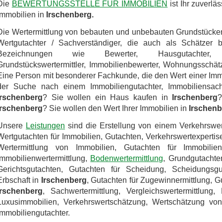
Die
BEWERTUNGSSTELLE FÜR IMMOBILIEN
ist Ihr zuverlä
Immobilien in
Irschenberg.
Die Wertermittlung von bebauten und unbebauten Grundstücke
Wertgutachter / Sachverständiger, die auch als Schätzer 
Bezeichnungen wie Bewerter, Hausgutachter, Ha
Grundstückswertermittler, Immobilienbewerter, Wohnungsschätz
Eine Person mit besonderer Fachkunde, die den Wert einer Imm
der Suche nach einem Immobiliengutachter, Immobiliensachv
Irschenberg
? Sie wollen ein Haus kaufen in
Irschenberg
?
Irschenberg
? Sie wollen den Wert Ihrer Immobilien in
Irschenb
Unsere
Leistungen
sind die Erstellung von einem Verkehrswer
Wertgutachten für Immobilien, Gutachten, Verkehrswertexpertis
Wertermittlung von Immobilien, Gutachten für Immobilie
Immobilienwertermittlung,
Bodenwertermittlung
, Grundgutachte
Gerichtsgutachten, Gutachten für Scheidung, Scheidungs
Erbschaft in
Irschenberg
, Gutachten für Zugewinnermittlung, G
Irschenberg
, Sachwertermittlung, Vergleichswertermittlung, 
Luxusimmobilien, Verkehrswertschätzung, Wertschätzung von 
Immobiliengutachter.