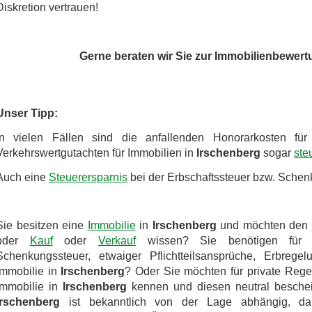
Diskretion vertrauen!
Gerne beraten wir Sie zur Immobilienbewert
Unser Tipp:
In vielen Fällen sind die anfallenden Honorarkosten fü
Verkehrswertgutachten für Immobilien in
Irschenberg
sogar
ste
Auch eine
Steuerersparnis
bei der Erbschaftssteuer bzw. Schenk
Sie besitzen eine
Immobilie
in
Irschenberg
und möchten den
oder
Kauf
oder
Verkauf
wissen? Sie benötigen für
Schenkungssteuer, etwaiger Pflichtteilsansprüche, Erbrege
Immobilie in
Irschenberg
? Oder Sie möchten für private Rege
Immobilie in
Irschenberg
kennen und diesen neutral beschei
Irschenberg
ist bekanntlich von der Lage abhängig, dah