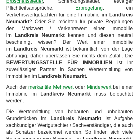
Erbschaftssteuer
, Schenkungssteuer, etwaiger
Pflichtteilsansprüche,
Erbregelung
, ein
Verkehrswertgutachten für eine Immobilie im
Landkreis
Neumarkt
? Oder Sie möchten für private Regelungen
den Marktwert / Verkehrswert einer Immobilie
im
Landkreis
Neumarkt
kennen und diesen neutral
bescheinigt wissen? Der Wert einer Immobilie
im
Landkreis
Neumarkt
ist bekanntlich von der Lage
abhängig, daher überlassen Sie nichts dem Zufall. Die
BEWERTUNGSSTELLE FÜR IMMOBILIEN
ist Ihr
zuverlässiger Partner in Sachen Wertermittlung von
Immobilien im
Landkreis Neumarkt.
Auch der
merkantile Mehrwert
oder
Minderwert
bei einer
Immobilie im
Landkreis
Neumarkt
muss beleuchtet
werden.
Die Wertermittlung von bebauten und unbebauten
Grundstücken im
Landkreis
Neumarkt
ist Aufgabe
sachkundiger Wertgutachter / Sachverständiger, die auch
als Schätzer bezeichnet werden. So finden sich viele
Bezeichnungen wie Bewerter im
Landkreis
Neumarkt
,