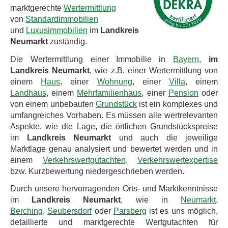
marktgerechte
Wertermittlung
von
Standardimmobilien
und
Luxusimmobilien
im
Landkreis
Neumarkt
zuständig.
Die Wertermittlung einer Immobilie in
Bayern
,
im
Landkreis
Neumarkt
, wie z.B. einer Wertermittlung von
einem
Haus
, einer
Wohnung
, einer
Villa
, einem
Landhaus
, einem
Mehrfamilienhaus
, einer
Pension
oder
von einem unbebauten
Grundstück
ist ein komplexes und
umfangreiches Vorhaben. Es müssen alle wertrelevanten
Aspekte, wie die Lage, die örtlichen Grundstückspreise
im
Landkreis
Neumarkt
und auch die jeweilige
Marktlage genau analysiert und bewertet werden und in
einem
Verkehrswertgutachten
,
Verkehrswertexpertise
bzw. Kurzbewertung niedergeschrieben werden.
Durch unsere hervorragenden Orts- und Marktkenntnisse
im
Landkreis
Neumarkt
, wie in
Neumarkt
,
Berching
,
Seubersdorf
oder
Parsberg
ist es uns möglich,
detaillierte und marktgerechte Wertgutachten für