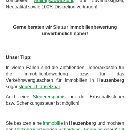
kompletten
Auftragsabwicklung
auf Zuverlässigkeit,
Neutralität sowie 100% Diskretion vertrauen!
Gerne beraten wir Sie zur Immobilienbewertung
unverbindlich näher!
Unser Tipp:
In vielen Fällen sind die anfallenden Honorarkosten für
die Immobilienbewertung bzw. für das
Verkehrswertgutachten für Immobilien in
Hauzenberg
sogar
steuerlich absetzbar
.
Auch eine
Steuerersparnis
bei der Erbschaftssteuer
bzw. Schenkungssteuer ist möglich!
Sie besitzen eine
Immobilie
in
Hauzenberg
und möchten
den
Verkehrswert
wegen
Scheidung, Trennung
oder
Kauf