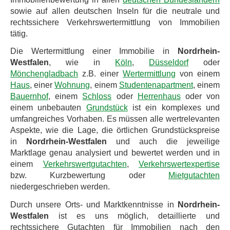
sowie auf allen deutschen Inseln für die neutrale und
rechtssichere Verkehrswertermittlung von Immobilien
tätig.
Die Wertermittlung einer Immobilie in
Nordrhein-
Westfalen
, wie in
Köln
,
Düsseldorf
oder
Mönchengladbach
z.B. einer
Wertermittlung
von einem
Haus
, einer
Wohnung
, einem
Studentenapartment
, einem
Bauernhof
, einem
Schloss
oder
Herrenhaus
oder von
einem unbebauten
Grundstück
ist ein komplexes und
umfangreiches Vorhaben. Es müssen alle wertrelevanten
Aspekte, wie die Lage, die örtlichen Grundstückspreise
in
Nordrhein-Westfalen
und auch die jeweilige
Marktlage genau analysiert und bewertet werden und in
einem
Verkehrswertgutachten
,
Verkehrswertexpertise
bzw. Kurzbewertung oder
Mietgutachten
niedergeschrieben werden.
Durch unsere Orts- und Marktkenntnisse in
Nordrhein-
Westfalen
ist es uns möglich, detaillierte und
rechtssichere Gutachten für Immobilien nach den